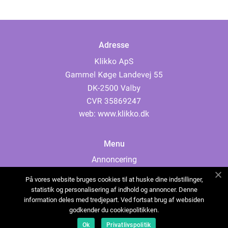
Adresse
web:
www.klikko.dk
Menu
Annoncering
Om os
På vores website bruges cookies til at huske dine indstillinger,
Cookies
statistik og personalisering af indhold og annoncer. Denne
information deles med tredjepart. Ved fortsat brug af websiden
Kontakt os
godkender du cookiepolitikken.
Sitemap
Ok
Privatlivspolitik