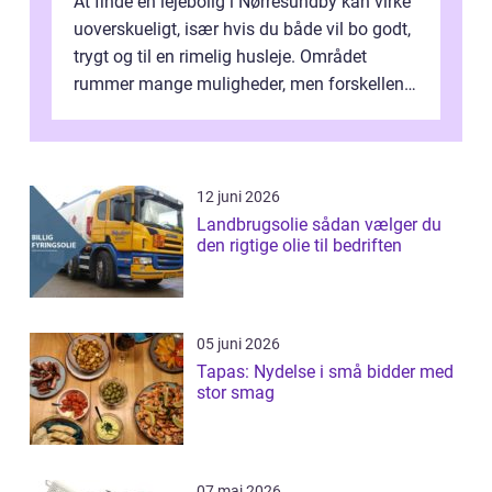
At finde en lejebolig i Nørresundby kan virke
uoverskueligt, især hvis du både vil bo godt,
trygt og til en rimelig husleje. Området
rummer mange muligheder, men forskellene
på de enkelte boligforenin...
12 juni 2026
Landbrugsolie sådan vælger du
den rigtige olie til bedriften
05 juni 2026
Tapas: Nydelse i små bidder med
stor smag
07 maj 2026