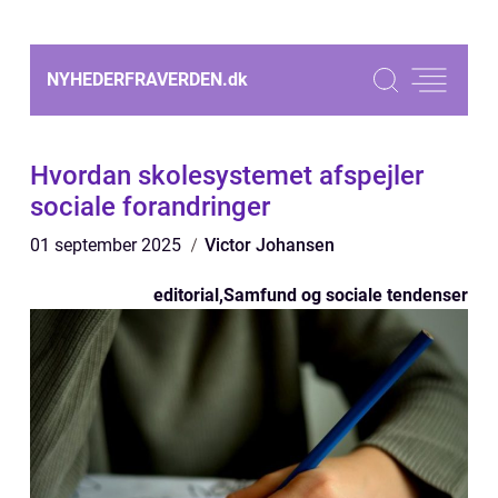
NYHEDERFRAVERDEN.
dk
Hvordan skolesystemet afspejler
sociale forandringer
01 september 2025
Victor Johansen
editorial
,
Samfund og sociale tendenser