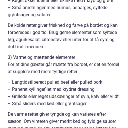
– Røget okseinderlår eller skinke med mayo og grønt
– Små anretninger med humus, asparges, syltede
grøntsager og salater
De kolde retter giver friskhed og farve på bordet og kan
forberedes i god tid. Brug gerne elementer som syltede
løg, agurkesalat, citronstøv eller urter for at få syre og
duft ind i menuen.
3) Varme og mættende elementer
For at dine gæster går mætte fra bordet, er det en fordel
at supplere med mere fyldige retter:
– Langtidstilberedt pulled beef eller pulled pork
– Paneret kyllingefilet med krydret dressing
– Grillede eller røget udskæringer af svin, kalv eller vildt
– Små sliders med kød eller grøntsager
De varme retter giver tyngde og kan varieres efter
sæson. Om vinteren giver mørkt kød og fyldige saucer