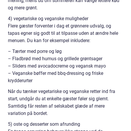
mening, mens du om sommeren kan vælge lettere kød
og mere grønt.
4) vegetariske og veganske muligheder
Flere gæster forventer i dag et grønnere udvalg, og
tapas egner sig godt til at tilpasse uden at ændre hele
menuen. Du kan for eksempel inkludere:
– Tærter med porre og løg
– Fladbrød med humus og grillede grøntsager
– Sliders med avocadocreme og vegansk mayo
– Veganske bøffer med bbq-dressing og friske
krydderurter
Når du tænker vegetariske og veganske retter ind fra
start, undgår du at enkelte gæster føler sig glemt.
Samtidig får resten af selskabet glæde af mere
variation på bordet.
5) oste og desserter som afrunding