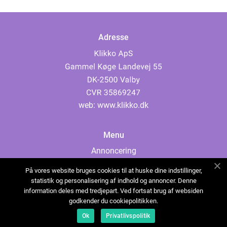
Adresse
web:
www.klikko.dk
Menu
Annoncering
Om os
På vores website bruges cookies til at huske dine indstillinger,
Cookies
statistik og personalisering af indhold og annoncer. Denne
information deles med tredjepart. Ved fortsat brug af websiden
Kontakt os
godkender du cookiepolitikken.
Sitemap
Ok
Privatlivspolitik