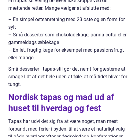
En tapas servering behøver ikke stoppe ved de
mættende retter. Mange vælger at afslutte med:
– En simpel osteanretning med 23 oste og en form for
sylt
– Små desserter som chokoladekage, panna cotta eller
gammeldags æblekage
– En let, frugtig kage for eksempel med passionsfrugt
eller mango
Små desserter i tapas-stil gør det nemt for gæsterne at
smage lidt af det hele uden at føle, at måltidet bliver for
tungt.
Nordisk tapas og mad ud af
huset til hverdag og fest
Tapas har udviklet sig fra at være noget, man mest
forbandt med ferier i syden, til at være et naturligt valg
til både hverdagsaftener, fødselsdage, konfirmationer