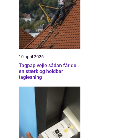
10 april 2026
Tagpap vejle sådan får du
en stærk og holdbar
tagløsning