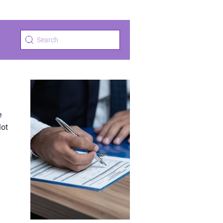
e
lot