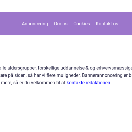
Annoncering
Om os
Cookies
Kontakt os
 alle aldersgrupper, forskellige uddannelse-& og erhvervsmæssig
re på siden, så har vi flere muligheder. Bannerannoncering er b
e mere, så er du velkommen til at
kontakte redaktionen
.