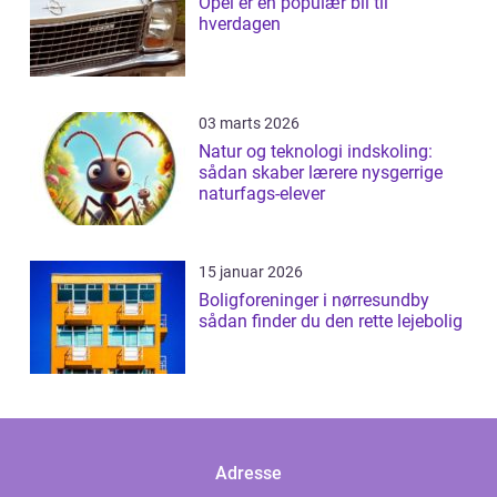
Opel er en populær bil til
hverdagen
03 marts 2026
Natur og teknologi indskoling:
sådan skaber lærere nysgerrige
naturfags-elever
15 januar 2026
Boligforeninger i nørresundby
sådan finder du den rette lejebolig
Adresse