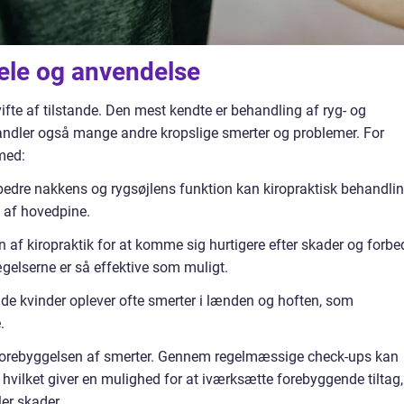
dele og anvendelse
vifte af tilstande. Den mest kendte er behandling af ryg- og
andler også mange andre kropslige smerter og problemer. For
med:
edre nakkens og rygsøjlens funktion kan kiropraktisk behandli
 af hovedpine.
 af kiropraktik for at komme sig hurtigere efter skader og forbe
gelserne er så effektive som muligt.
ide kvinder oplever ofte smerter i lænden og hoften, som
.
 i forebyggelsen af smerter. Gennem regelmæssige check-ups kan
, hvilket giver en mulighed for at iværksætte forebyggende tiltag,
ler skader.