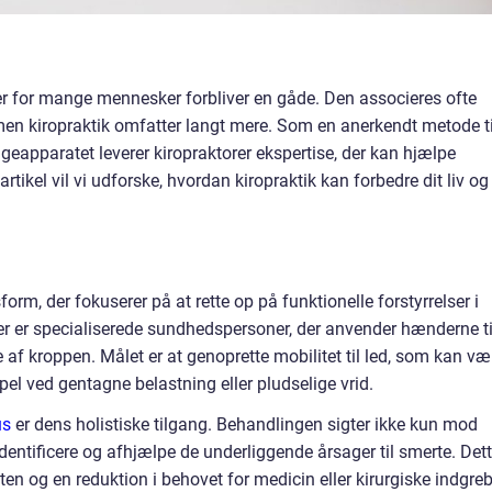
er for mange mennesker forbliver en gåde. Den associeres ofte
en kiropraktik omfatter langt mere. Som en anerkendt metode ti
eapparatet leverer kiropraktorer ekspertise, der kan hjælpe
artikel vil vi udforske, hvordan kiropraktik kan forbedre dit liv og
rm, der fokuserer på at rette op på funktionelle forstyrrelser i
er er specialiserede sundhedspersoner, der anvender hænderne ti
 af kroppen. Målet er at genoprette mobilitet til led, som kan væ
el ved gentagne belastning eller pludselige vrid.
us
er dens holistiske tilgang. Behandlingen sigter ikke kun mod
ntificere og afhjælpe de underliggende årsager til smerte. Det
ten og en reduktion i behovet for medicin eller kirurgiske indgreb