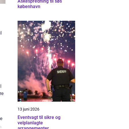
Askespredning til søs
københavn
l
l
re
13 juni 2026
Eventvagt til sikre og
te
velplanlagte
.
arrangementer