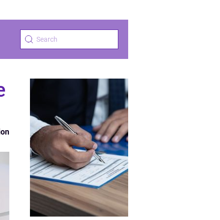
e
ion