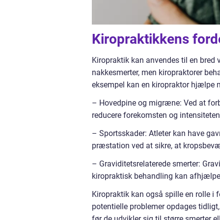
Kiropraktikkens for
Kiropraktik kan anvendes til en bred 
nakkesmerter, men kiropraktorer beh
eksempel kan en kiropraktor hjælpe 
– Hovedpine og migræne: Ved at forb
reducere forekomsten og intensiteten
– Sportsskader: Atleter kan have gavn
præstation ved at sikre, at kropsbevæ
– Graviditetsrelaterede smerter: Grav
kiropraktisk behandling kan afhjælpe
Kiropraktik kan også spille en rolle
potentielle problemer opdages tidligt
før de udvikler sig til større smerter el