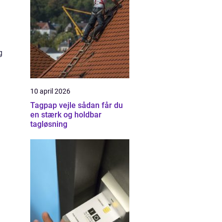
g
10 april 2026
Tagpap vejle sådan får du
en stærk og holdbar
tagløsning