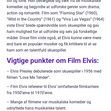
stil og tone. Han bevægede sig væk fra de musikalske
komedier og begyndte at udforske genrer som drama,
action og romantik. Film som “Flaming Star” (1960),
“Wild in the Country” (1961) og “Viva Las Vegas” (1964)
viste Elvis’ brede spændvidde som skuespiller og gav
ham mulighed for at udfordre sig selv på forskellige
måder. Disse film viste også, at Elvis kunne være mere
end bare en populær musiker og fik kritikere til at se
ham som en talentfuld skuespiller.
Vigtige punkter om Film Elvis:
– Elvis Presley debuterede som skuespiller i 1956 med
filmen “Love Me Tender”.
– Film Elvis refererer til Elvis’ omfattende filmkarriere
fra 1950’erne til 1970’erne.
– Mange af filmene var musikalske komedier og
udnyttede hans musikalske talent.