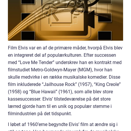
Film Elvis var en af de primære måder, hvorpå Elvis blev
en integreret del af populærkulturen. Efter successen
med “Love Me Tender” underskrev han en kontrakt med
filmstudiet Metro-Goldwyn-Mayer (MGM), hvor han
skulle medvirke i en række musikalske komedier. Disse
film inkluderede “Jailhouse Rock” (1957), “King Creole”
(1958) og “Blue Hawaii” (1961), som alle blev store
kassesuccesser. Elvis’ tilstedeværelse på det store
lærred gjorde ham til en unik og populær stemme i
filmindustrien på det tidspunkt.
I løbet af 1960’erne begyndte Elvis’ film at ændre sig i