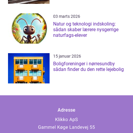
03 marts 2026
Natur og teknologi indskoling:
sådan skaber lærere nysgerrige
naturfags-elever
15 januar 2026
Boligforeninger i nørresundby
sådan finder du den rette lejebolig
Adresse