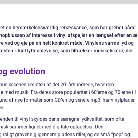
levet en bemærkelsesværdig renæssance, som har grebet både
nopblussen af interesse i vinyl afspejler en længsel efter en æ
e ved og eje på en helt konkret måde. Vinylens varme lyd og
næsten rituel lytteoplevelse, som tiltrækker musikelskere, der
og evolution
 musikscenen i midten af det 20. århundrede, hvor den
e med musik. Fra deres store popularitet i 60’erne og 70’erne til
rund af nye formater som CD’en og senere mp3, har vinylplader
en.
venden til vinyl skyldes dens særegne lydkvalitet, som ofte
nisk sammenlignet med digitale optagelser. Den
g roligt graver sig igennem pladens riller, og de små “pop” og