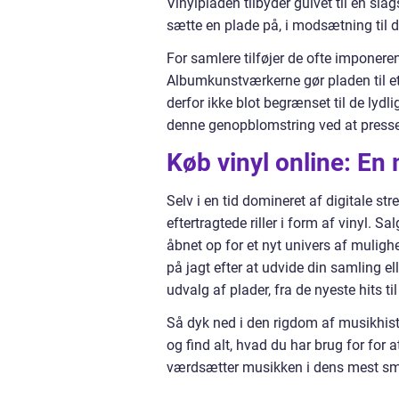
Vinylpladen tilbyder gulvet til en slag
sætte en plade på, i modsætning til d
For samlere tilføjer de ofte imponere
Albumkunstværkerne gør pladen til et 
derfor ikke blot begrænset til de lydl
denne genopblomstring ved at presse
Køb vinyl online: En
Selv i en tid domineret af digitale s
eftertragtede riller i form af vinyl. Sa
åbnet op for et nyt univers af muligh
på jagt efter at udvide din samling el
udvalg af plader, fra de nyeste hits t
Så dyk ned i den rigdom af musikhist
og find alt, hvad du har brug for for at
værdsætter musikken i dens mest sm