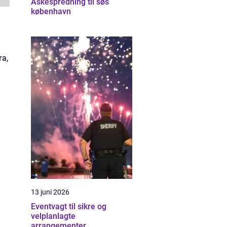
Askespredning til søs
københavn
ra,
13 juni 2026
Eventvagt til sikre og
velplanlagte
arrangementer