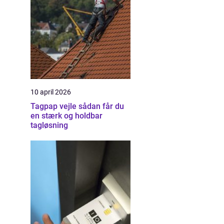
10 april 2026
Tagpap vejle sådan får du
en stærk og holdbar
tagløsning