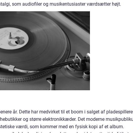
ostalgi, som audiofiler og musikentusiaster værdsætter højt.
senere år. Dette har medvirket til et boom i salget af pladespillere
ichebutikker og større elektronikkæder. Det moderne musikpubli
stetiske værdi, som kommer med en fysisk kopi af et album.