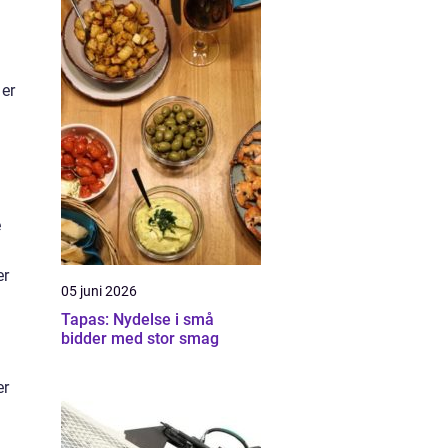
 er
e
er
05 juni 2026
Tapas: Nydelse i små
bidder med stor smag
er