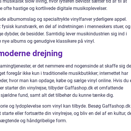
s musikalsk slow living, hvor lytteren bevidst sætter tid af til at
e ofte hastige og kortlivede digitale musikoplevelser.
nde albumomslag og specialtrykte vinylfarver yderligere appel.
fysisk kunstværk, en del af indretningen i menneskers stuer, og
ige dybder, de besidder. Samtidig lever musikindustrien sig ind i
 nye albums og genudgive klassikere på vinyl.
 moderne drejning
treamingtjenester, er det nemmere end nogensinde at skaffe sig d
lget foregår ikke kun i traditionelle musikbutikker; internettet har
eder, hvor man kan opdage, købe og sælge vinyl online. Hvis du 
ler starter din vinylrejse, tilbyder Gaffashop.dk et omfattende
il sjældne fund, samt alt det tilbehør du kunne tænke dig.
orie og lydoplevelse som vinyl kan tilbyde. Besøg Gaffashop.dk
 starte eller fortsætte din vinylrejse, og bliv en del af en kultur, d
ægtende og håndgribelige form.